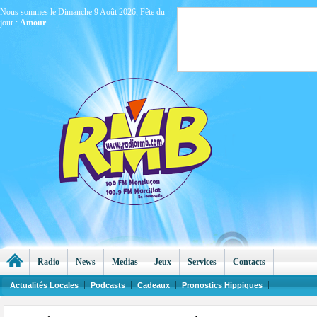
Nous sommes le Dimanche 9 Août 2026, Fête du
jour :
Amour
Radio
News
Medias
Jeux
Services
Contacts
Actualités Locales
Podcasts
Cadeaux
Pronostics Hippiques