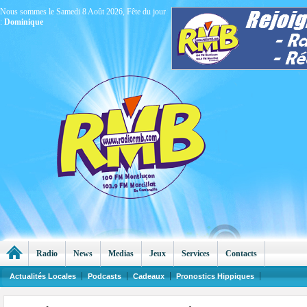
Nous sommes le Samedi 8 Août 2026, Fête du jour
:
Dominique
Radio
News
Medias
Jeux
Services
Contacts
Actualités Locales
Podcasts
Cadeaux
Pronostics Hippiques