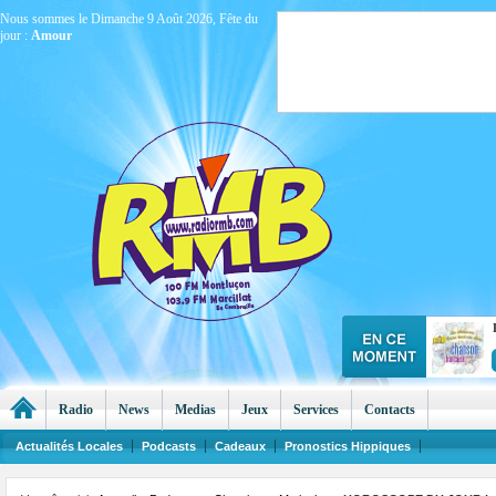
Nous sommes le Dimanche 9 Août 2026, Fête du
jour :
Amour
Radio
News
Medias
Jeux
Services
Contacts
Actualités Locales
Podcasts
Cadeaux
Pronostics Hippiques