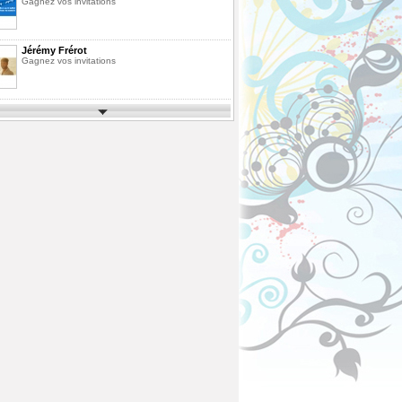
Gagnez vos invitations
Jérémy Frérot
Gagnez vos invitations
Parcs d'Attractions et de Loisirs 2026
Gagnez vos invitations
Festimusic 2026
Gagnez vos invitations
En Route pour les Vacances Saison 10
La Finale
Pack de Livres
Agrandissez votre bibliothèque
ous
Fête des Pères 2026
Gagnez votre vol en Montgolfière