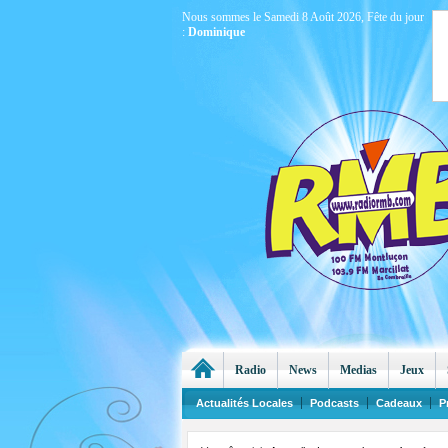
Nous sommes le Samedi 8 Août 2026, Fête du jour
:
Dominique
Radio
News
Medias
Jeux
Actualités Locales
Podcasts
Cadeaux
P