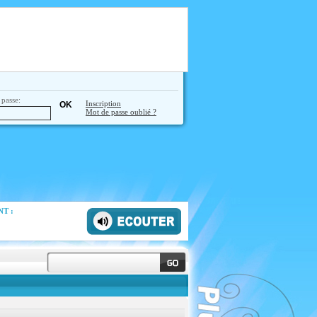
passe:
Inscription
Mot de passe oublié ?
T :