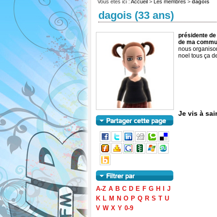
Vous êtes ici :
Accueil
>
Les membres
>
dagois
dagois (33 ans)
présidente de
de ma comm
nous organisons
noel tous ça d
Je vis à sai
A-Z
A
B
C
D
E
F
G
H
I
J
K
L
M
N
O
P
Q
R
S
T
U
V
W
X
Y
0-9