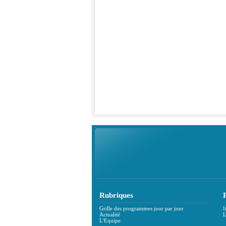
Rubriques
Grille des programmes jour par jour
I
Actualité
L
L'Equipe