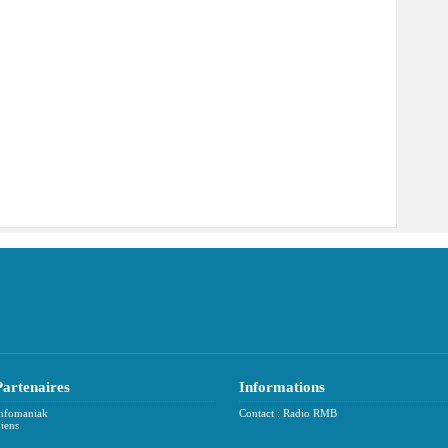
Partenaires
Informations
nfomaniak
Contact : Radio RMB
iens