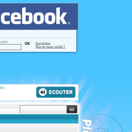
passe:
Inscription
Mot de passe oublié ?
T :