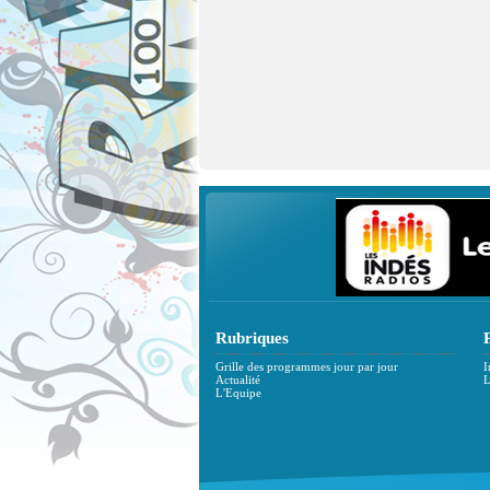
Rubriques
Grille des programmes jour par jour
I
Actualité
L
L'Equipe