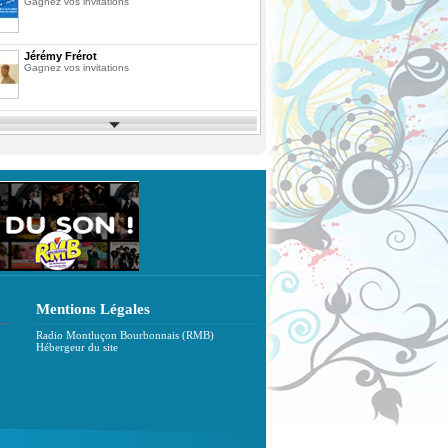
Gagnez vos invitations
Jérémy Frérot
Gagnez vos invitations
Parcs d'Attractions et de Loisirs 2026
Gagnez vos invitations
Festimusic 2026
Gagnez vos invitations
En Route pour les Vacances Saison 10
La Finale
Mentions Légales
Radio Montluçon Bourbonnais (RMB)
Pack de Livres
Hébergeur du site
Agrandissez votre bibliothèque
ous
Fête des Pères 2026
Gagnez votre vol en Montgolfière