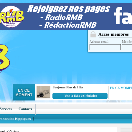
Accès membres
Adresse email:
Mot de 
Toujours Plus de Hits
EN CE MOMEN
Voir la fiche de l'émission
Services
Contacts
ronostics Hippiques
ueil
>
Vidéos