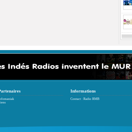
Partenaires
Informations
nfomaniak
Contact : Radio RMB
iens
Previ