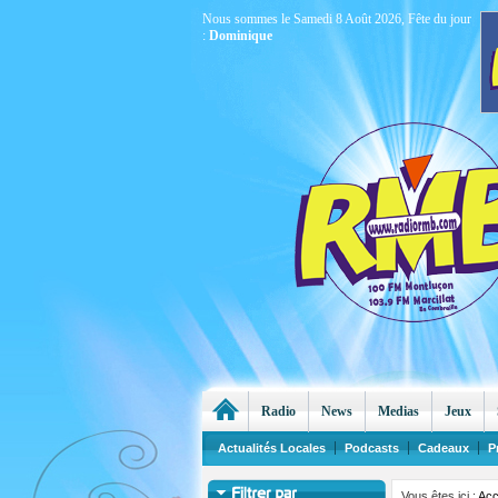
Nous sommes le Samedi 8 Août 2026, Fête du jour
:
Dominique
Radio
News
Medias
Jeux
Actualités Locales
Podcasts
Cadeaux
P
Vous êtes ici :
Acc