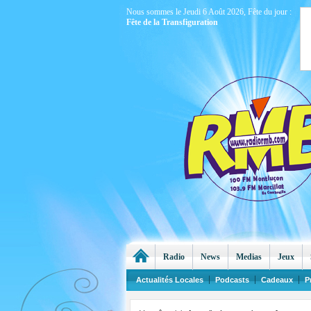
Nous sommes le Jeudi 6 Août 2026, Fête du jour :
Fête de la Transfiguration
Radio
News
Medias
Jeux
Actualités Locales
Podcasts
Cadeaux
P