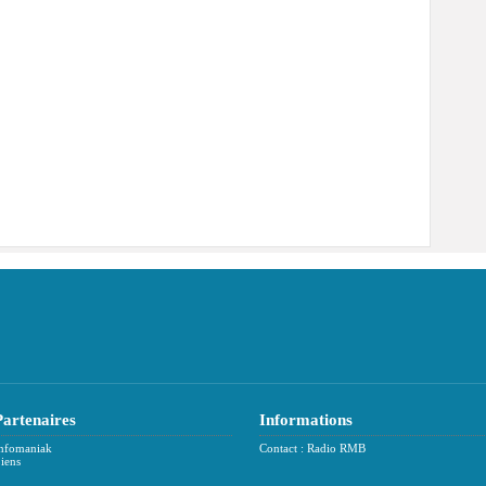
Partenaires
Informations
nfomaniak
Contact : Radio RMB
iens