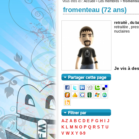
Vous êtes ici :
Accueil
>
Les membres
>
fromente
fromenteau (72 ans)
retraitè , du 
retraitèe , pre
nuclaires
Je vis à de
A-Z
A
B
C
D
E
F
G
H
I
J
K
L
M
N
O
P
Q
R
S
T
U
V
W
X
Y
0-9