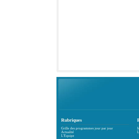
Rubriques
Grille des programmes jour par jour
I
Actualité
L
L'Equipe