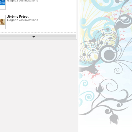
Gagnez vos invitations
Jérémy Frérot
Gagnez vos invitations
Parcs d'Attractions et de Loisirs 2026
Gagnez vos invitations
Festimusic 2026
Gagnez vos invitations
En Route pour les Vacances Saison 10
La Finale
Pack de Livres
Agrandissez votre bibliothèque
ous
Fête des Pères 2026
Gagnez votre vol en Montgolfière