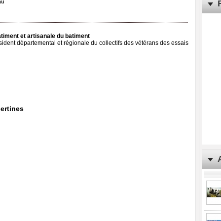
au
batiment et artisanale du batiment
ssident dèpartemental et règionale du collectifs des vétérans des essais
sertines