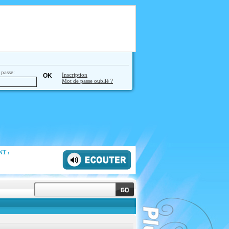
passe:
Inscription
Mot de passe oublié ?
T :