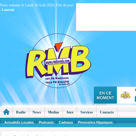
Nous sommes le Lundi 10 Août 2026, Fête du jour
:
Laurent
Radio
News
Medias
Jeux
Services
Contacts
Actualités Locales
Podcasts
Cadeaux
Pronostics Hippiques