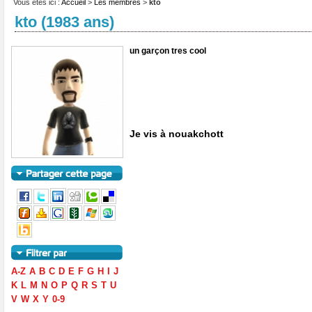
Vous êtes ici :
Accueil
>
Les membres
>
kto
kto (1983 ans)
un garçon tres cool
Je vis à nouakchott
A-Z
A
B
C
D
E
F
G
H
I
J
K
L
M
N
O
P
Q
R
S
T
U
V
W
X
Y
0-9