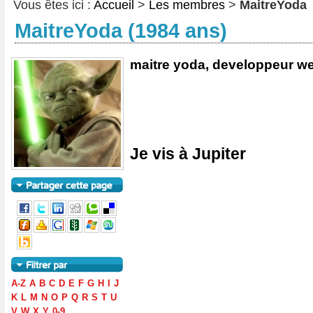
Vous êtes ici :
Accueil
>
Les membres
>
MaitreYoda
MaitreYoda (1984 ans)
maitre yoda, developpeur w
Je vis à Jupiter
A-Z
A
B
C
D
E
F
G
H
I
J
K
L
M
N
O
P
Q
R
S
T
U
V
W
X
Y
0-9