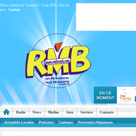
Nous sommes le Vendredi 7 Août 2026, Fête du
jour :
Gaétan
Radio
News
Medias
Jeux
Services
Contacts
Actualités Locales
Podcasts
Cadeaux
Pronostics Hippiques