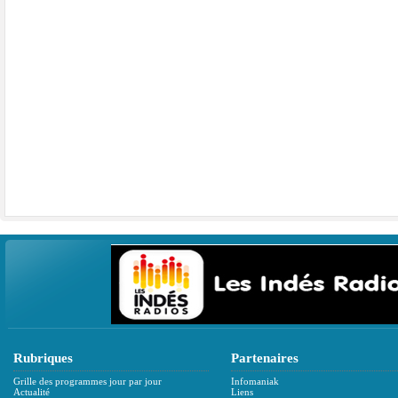
Rubriques
Partenaires
Grille des programmes jour par jour
Infomaniak
Actualité
Liens