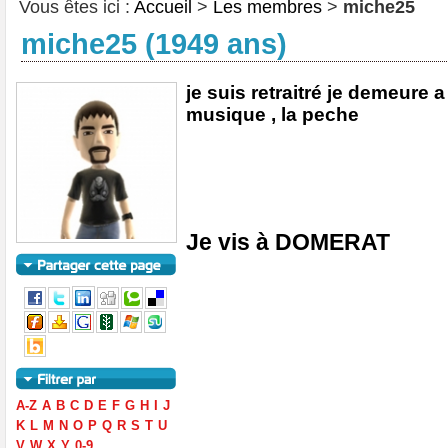
Vous êtes ici :
Accueil
>
Les membres
>
miche25
miche25 (1949 ans)
je suis retraitré je demeure a
musique , la peche
Je vis à DOMERAT
A-Z
A
B
C
D
E
F
G
H
I
J
K
L
M
N
O
P
Q
R
S
T
U
V
W
X
Y
0-9