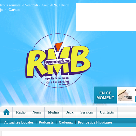
Nous sommes le Vendredi 7 Août 2026, Fête du
jour :
Gaétan
Radio
News
Medias
Jeux
Services
Contacts
Actualités Locales
Podcasts
Cadeaux
Pronostics Hippiques