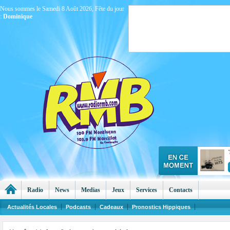
Nous sommes le Samedi 8 Août 2026, Fête du jour
:
Dominique
Radio
News
Medias
Jeux
Services
Contacts
Actualités Locales
Podcasts
Cadeaux
Pronostics Hippiques