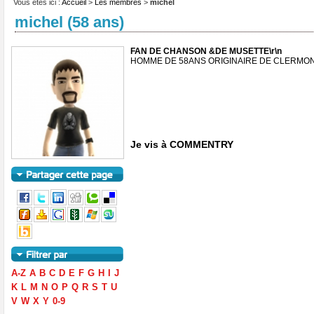
Vous êtes ici :
Accueil
>
Les membres
>
michel
michel (58 ans)
FAN DE CHANSON &DE MUSETTE\r\n
HOMME DE 58ANS ORIGINAIRE DE CLERMO
Je vis à COMMENTRY
A-Z
A
B
C
D
E
F
G
H
I
J
K
L
M
N
O
P
Q
R
S
T
U
V
W
X
Y
0-9