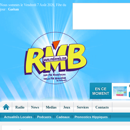
Nous sommes le Vendredi 7 Août 2026, Fête du
jour :
Gaétan
Radio
News
Medias
Jeux
Services
Contacts
Actualités Locales
Podcasts
Cadeaux
Pronostics Hippiques