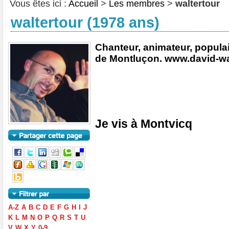
Vous êtes ici :
Accueil
>
Les membres
>
waltertour
waltertour (1978 ans)
Chanteur, animateur, populair
de Montluçon. www.david-wa
Je vis à Montvicq
A-Z
A
B
C
D
E
F
G
H
I
J
K
L
M
N
O
P
Q
R
S
T
U
V
W
X
Y
0-9