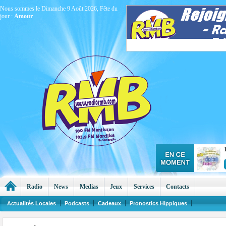
Nous sommes le Dimanche 9 Août 2026, Fête du
jour :
Amour
Radio
News
Medias
Jeux
Services
Contacts
Actualités Locales
Podcasts
Cadeaux
Pronostics Hippiques