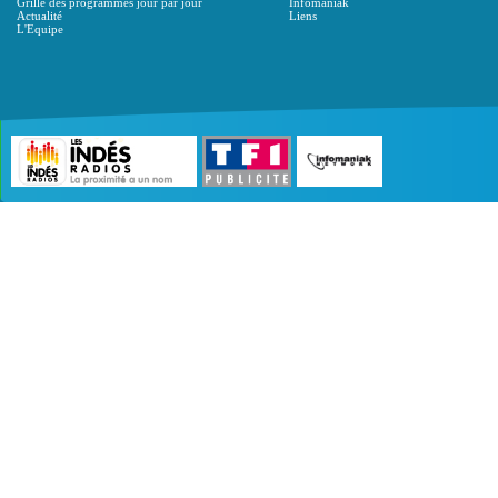
Grille des programmes jour par jour
Infomaniak
Actualité
Liens
L'Equipe
©2007 - 2026 :
Radio Edition
| Site développé 