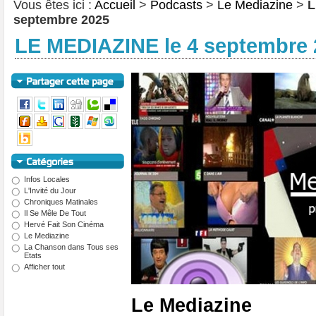
Vous êtes ici :
Accueil
>
Podcasts
>
Le Mediazine
>
L
septembre 2025
LE MEDIAZINE le 4 septembre 
Infos Locales
L'Invité du Jour
Chroniques Matinales
Il Se Mêle De Tout
Hervé Fait Son Cinéma
Le Mediazine
La Chanson dans Tous ses
Etats
Afficher tout
Le Mediazine