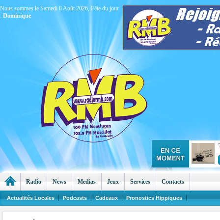
Nous sommes le Samedi 8 Août 2026, Fête du jour
:
Dominique
Radio
News
Medias
Jeux
Services
Contacts
Actualités Locales
Podcasts
Cadeaux
Pronostics Hippiques